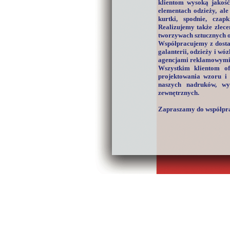
klientom wysoką jakość
elementach odzieży, ale
kurtki, spodnie, czap
Realizujemy także zlec
tworzywach sztucznych o
Współpracujemy z dosta
galanterii, odzieży i wó
agencjami reklamowymi 
Wszystkim klientom o
projektowania wzoru i
naszych nadruków, wy
zewnętrznych.
Zapraszamy do współpra