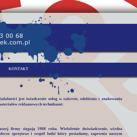
KONTAKT
ałalności jest świadczenie usług w zakresie, zdobienia i znakowania
 materiałów reklamowych technikami:
naszej firmy sięgają 1988 roku. Wieloletnie doświadczenie, wiedza
plecze sprzętowe i zespół ludzi który posiadamy, zapewnia naszym