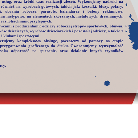
 usług, oraz krótki czas realizacji zleceń. Wykonujemy nadruki na
 również na wyrobach gotowych, takich jak: koszulki, bluzy, polary,
ki, ubrania robocze, parasole, kalendarze i balony reklamowe.
enia nietypowe: na elementach skórzanych, metalowych, drewnianych,
raz foliach samoprzylepnych.
wcami i producentami: odzieży roboczej strojów sportowych, obuwia,
zków dziecięcych, wyrobów dziewiarskich i pozostałej odzieży, a także z
i klubami sportowymi.
ferujemy kompleksową obsługę, począwszy od pomocy na etapie
 przygotowania graficznego do druku. Gwarantujemy wytrzymałość
soką odporność na spieranie, oraz działanie innych czynników
cy.