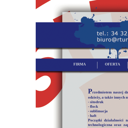
FIRMA
OFERTA
P
rzedmiotem naszej dzi
odzieży, a także innych
- sitodruk
- flock
- sublimacja
- haft
Początki działalności 
technologiczna oraz za